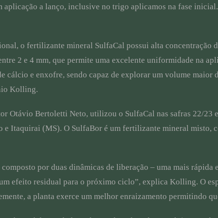
licação a lanço, inclusive no trigo aplicamos na fase inicial. É 
l, o fertilizante mineral SulfaCal possui alta concentração d
entre 2 e 4 mm, que permite uma excelente uniformidade na apli
e cálcio e enxofre, sendo capaz de explorar um volume maior d
aio Kolling.
r Otávio Bertoletti Neto, utilizou o SulfaCal nas safras 22/23
o e Itaquirai (MS). O SulfaBor é um fertilizante mineral misto,
composto por duas dinâmicas de liberação – uma mais rápida e 
m efeito residual para o próximo ciclo”, explica Kolling. O es
ente, a planta exerce um melhor enraizamento permitindo que 