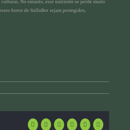
ulturas. No entanto, esse nutriente se perde muito
esses boros de SulfaBor sejam protegidos,
Facebook
Twitter
LinkedIn
Whatsapp
Pinterest
Email