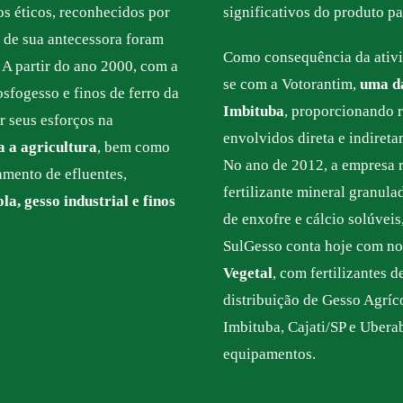
s éticos, reconhecidos por
significativos do produto p
s de sua antecessora foram
Como consequência da ativi
 A partir do ano 2000, com a
se com a Votorantim,
uma d
osfogesso e finos de ferro da
Imbituba
, proporcionando 
 seus esforços na
envolvidos direta e indireta
a a agricultura
, bem como
No ano de 2012, a empresa r
amento de efluentes,
fertilizante mineral granula
la, gesso industrial e finos
de enxofre e cálcio solúveis
SulGesso conta hoje com n
Vegetal
, com fertilizantes d
distribuição de Gesso Agríco
Imbituba, Cajati/SP e Uber
equipamentos.