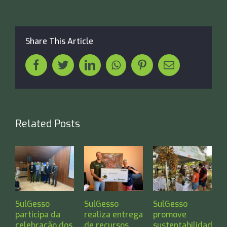
Share This Article
Facebook
Twitter
LinkedIn
Whatsapp
Pinterest
Email
Related Posts
SulGesso
SulGesso
SulGesso
S
participa da
realiza entrega
promove
t
celebração dos
de recursos
sustentabilidade
S