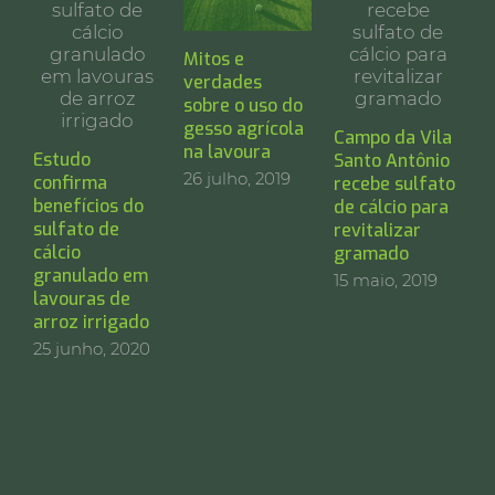
Mitos e
verdades
P
sobre o uso do
c
gesso agrícola
Campo da Vila
b
na lavoura
Estudo
Santo Antônio
S
26 julho, 2019
confirma
recebe sulfato
c
benefícios do
de cálcio para
3
sulfato de
revitalizar
cálcio
gramado
granulado em
15 maio, 2019
lavouras de
arroz irrigado
25 junho, 2020