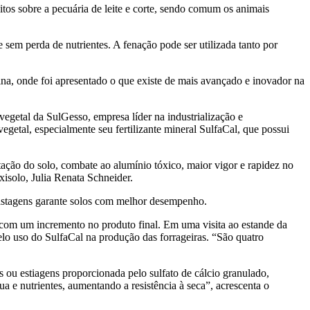
eitos sobre a pecuária de leite e corte, sendo comum os animais
 sem perda de nutrientes. A fenação pode ser utilizada tanto por
na, onde foi apresentado o que existe de mais avançado e inovador na
egetal da SulGesso, empresa líder na industrialização e
egetal, especialmente seu fertilizante mineral SulfaCal, que possui
ação do solo, combate ao alumínio tóxico, maior vigor e rapidez no
isolo, Julia Renata Schneider.
pastagens garante solos com melhor desempenho.
o com um incremento no produto final. Em uma visita ao estande da
elo uso do SulfaCal na produção das forrageiras. “São quatro
s ou estiagens proporcionada pelo sulfato de cálcio granulado,
 e nutrientes, aumentando a resistência à seca”, acrescenta o