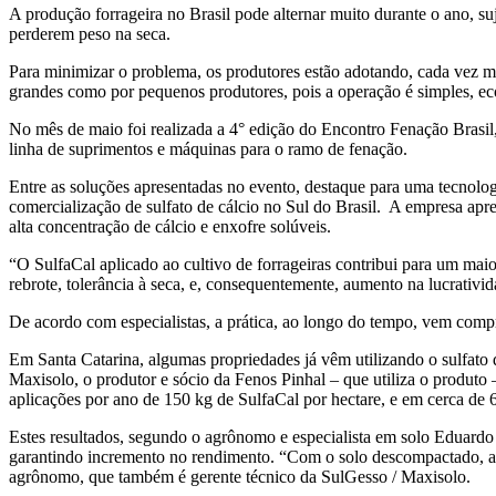
A produção forrageira no Brasil pode alternar muito durante o ano, suj
perderem peso na seca.
Para minimizar o problema, os produtores estão adotando, cada vez mai
grandes como por pequenos produtores, pois a operação é simples, ec
No mês de maio foi realizada a 4° edição do Encontro Fenação Brasil
linha de suprimentos e máquinas para o ramo de fenação.
Entre as soluções apresentadas no evento, destaque para uma tecnolog
comercialização de sulfato de cálcio no Sul do Brasil. A empresa apre
alta concentração de cálcio e enxofre solúveis.
“O SulfaCal aplicado ao cultivo de forrageiras contribui para um ma
rebrote, tolerância à seca, e, consequentemente, aumento na lucrativ
De acordo com especialistas, a prática, ao longo do tempo, vem comp
Em Santa Catarina, algumas propriedades já vêm utilizando o sulfato
Maxisolo, o produtor e sócio da Fenos Pinhal – que utiliza o produto
aplicações por ano de 150 kg de SulfaCal por hectare, e em cerca de 60 
Estes resultados, segundo o agrônomo e especialista em solo Eduardo S
garantindo incremento no rendimento. “Com o solo descompactado, as r
agrônomo, que também é gerente técnico da SulGesso / Maxisolo.