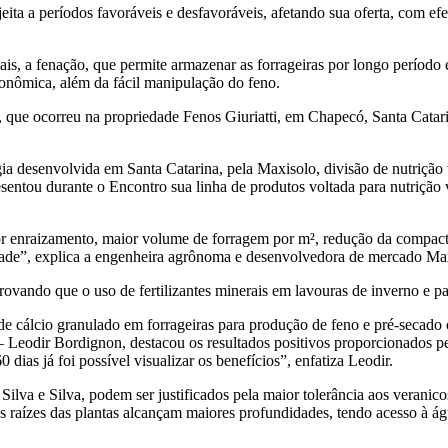
eita a períodos favoráveis e desfavoráveis, afetando sua oferta, com ef
s, a fenação, que permite armazenar as forrageiras por longo período e
onômica, além da fácil manipulação do feno.
, que ocorreu na propriedade Fenos Giuriatti, em Chapecó, Santa Catari
ia desenvolvida em Santa Catarina, pela Maxisolo, divisão de nutrição v
sentou durante o Encontro sua linha de produtos voltada para nutrição v
ior enraizamento, maior volume de forragem por m², redução da compact
idade”, explica a engenheira agrônoma e desenvolvedora de mercado Max
rovando que o uso de fertilizantes minerais em lavouras de inverno e 
 de cálcio granulado em forrageiras para produção de feno e pré-secad
 – Leodir Bordignon, destacou os resultados positivos proporcionados p
dias já foi possível visualizar os benefícios”, enfatiza Leodir.
ilva e Silva, podem ser justificados pela maior tolerância aos veranico
aízes das plantas alcançam maiores profundidades, tendo acesso à água