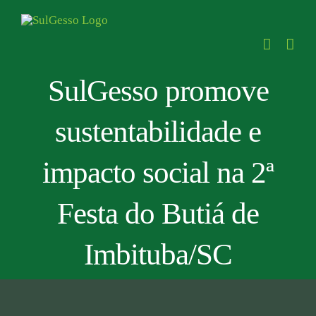
Skip
to
content
SulGesso promove
sustentabilidade e
impacto social na 2ª
Festa do Butiá de
Imbituba/SC