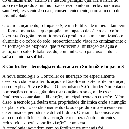
do enraizamento, auxílio na descompactação química e física do
solo e redução do alumínio tóxico, resultando numa lavoura mais
saudável, resistente à seca e, consequentemente, com aumento de
produtividade.
O outro lançamento, o Impacto S, é um fertilizante mineral, também
na forma briquetada, que propõe um impacto de cálcio e enxofre nas
lavouras. Os grânulos uniformes do produto atuam neutralizando o
alumínio e o cobre do solo, proporcionando vigor no enraizamento e
na formação de bioporos, que favorecem a infiltração de água e
aeração do solo. É balanceado, com indicação para uso tanto na
safra quanto na safrinha.
S-Controller – tecnologia embarcada em SulfmaiS e Impacto S
A nova tecnologia S-Controller de liberação foi especialmente
desenvolvida para a fertilização de Enxofre no sistema de produção,
como explica Silva e Silva. “O mecanismo S-Controller é orientado
por reações entre os grânulos e a solução do solo, onde esses
fenômenos controlam a liberação, principalmente do enxofre. Além
disso, a tecnologia detém uma propriedade dinâmica onde a nutrição
da planta e/ou o condicionamento do solo perduram até mesmo em
determinados períodos de déficit hídrico. O resultado consiste em
aumento de eficiência de absorção e recuperação de nutrientes,
reduzindo as perdas por lixiviação”, completa.
A tecnologia inovadora para os fertilizantes minerais foi