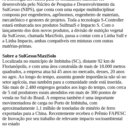
desenvolvida pelo Núcleo de Pesquisa e Desenvolvimento da
SulGesso (NIPS), que conta com uma equipe multidisciplinar
composta por engenheiros, agrônomos, engenheiro de materiais,
mecatrônico e gestores de projetos. Toda a tecnologia S-Controller
estará embarcada nos produtos SulfmaiS e Impacto S. Com o
lançamento dos dois novos produtos, a divisão de nutrição vegetal
da SulGesso, chamada MaxiSolo, passa a contar com a Linha Sulf e
a Linha Impacto, ambas compatíveis em misturas com outras
matérias-primas.
Sobre a SulGesso/MaxiSolo
Localizada no município de Imbituba (SC), distante 92 km de
Florianópolis, e com uma área construída de mais de 18.000 metros
quadrados, a empresa atua há 45 anos no mercado, desses, 20 anos
no agro. Ao longo do tempo, assumiu grande importância não só no
setor agrícola, mas também para a comunidade onde está inserida.
São mais de 2.480 empregos gerados aos logo do tempo, com cerca
de 5 mil produtores rurais atendidos em mais de 300 pontos de
venda no Sul do Brasil. A empresa também é uma importante
movimentadora de carga no Porto de Imbituba, com
aproximadamente 1,1 milhão de toneladas de minério de ferro
exportadas para a China. Recentemente recebeu o Prêmio FAPESC
de Inovação por seu trabalho de relevante impacto socioambiental
no estado