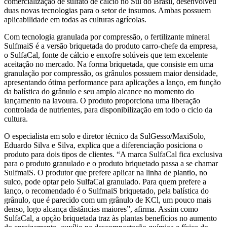
comercialização de sulfato de cálcio no Sul do Brasil, desenvolveu
duas novas tecnologias para o setor de insumos. Ambas possuem
aplicabilidade em todas as culturas agrícolas.
Com tecnologia granulada por compressão, o fertilizante mineral
SulfmaiS é a versão briquetada do produto carro-chefe da empresa,
o SulfaCal, fonte de cálcio e enxofre solúveis que tem excelente
aceitação no mercado. Na forma briquetada, que consiste em uma
granulação por compressão, os grânulos possuem maior densidade,
apresentando ótima performance para aplicações a lanço, em função
da balística do grânulo e seu amplo alcance no momento do
lançamento na lavoura. O produto proporciona uma liberação
controlada de nutrientes, para disponibilização em todo o ciclo da
cultura.
O especialista em solo e diretor técnico da SulGesso/MaxiSolo,
Eduardo Silva e Silva, explica que a diferenciação posiciona o
produto para dois tipos de clientes. “A marca SulfaCal fica exclusiva
para o produto granulado e o produto briquetado passa a se chamar
SulfmaiS. O produtor que prefere aplicar na linha de plantio, no
sulco, pode optar pelo SulfaCal granulado. Para quem prefere a
lanço, o recomendado é o SulfmaiS briquetado, pela balística do
grânulo, que é parecido com um grânulo de KCl, um pouco mais
denso, logo alcança distâncias maiores”, afirma. Assim como
SulfaCal, a opção briquetada traz às plantas benefícios no aumento