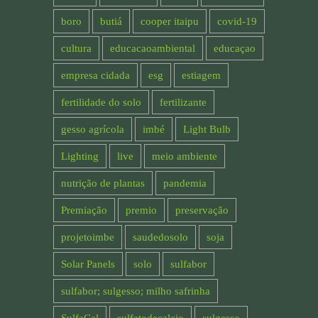
boro
butiá
cooper itaipu
covid-19
cultura
educacaoambiental
educaçao
empresa cidada
esg
estiagem
fertilidade do solo
fertilizante
gesso agrícola
imbé
Light Bulb
Lighting
live
meio ambiente
nutrição de plantas
pandemia
Premiação
premio
preservação
projetoimbe
saudedosolo
soja
Solar Panels
solo
sulfabor
sulfabor; sulgesso; milho safrinha
SulfaCal
sulfatodecalcio
sulgesso