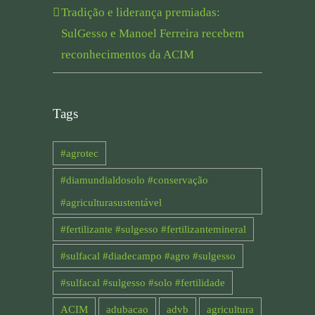
Tradição e liderança premiadas:
SulGesso e Manoel Ferreira recebem
reconhecimentos da ACIM
Tags
#agrotec
#diamundialdosolo #conservação
#agriculturasustentável
#fertilizante #sulgesso #fertilizantemineral
#sulfacal #diadecampo #agro #sulgesso
#sulfacal #sulgesso #solo #fertilidade
ACIM
adubacao
advb
agricultura