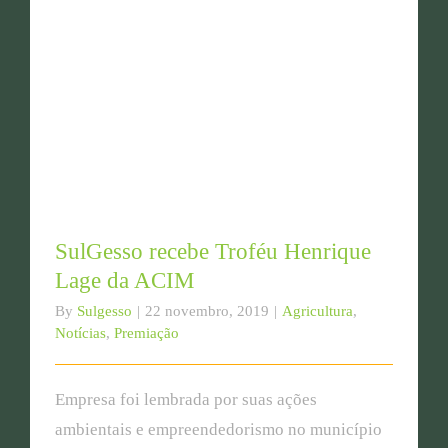
SulGesso recebe Troféu Henrique Lage da ACIM
SulGesso recebe Troféu Henrique
Lage da ACIM
By
Sulgesso
|
22 novembro, 2019
|
Agricultura
,
Notícias
,
Premiação
Empresa foi lembrada por suas ações
ambientais e empreendedorismo no município