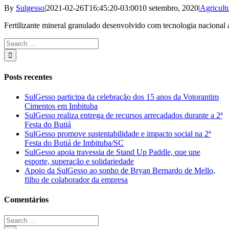
By
Sulgesso
|
2021-02-26T16:45:20-03:00
10 setembro, 2020
|
Agricult
Fertilizante mineral granulado desenvolvido com tecnologia nacional aj
Search
for:
Posts recentes
SulGesso participa da celebração dos 15 anos da Votorantim
Cimentos em Imbituba
SulGesso realiza entrega de recursos arrecadados durante a 2ª
Festa do Butiá
SulGesso promove sustentabilidade e impacto social na 2ª
Festa do Butiá de Imbituba/SC
SulGesso apoia travessia de Stand Up Paddle, que une
esporte, superação e solidariedade
Apoio da SulGesso ao sonho de Bryan Bernardo de Mello,
filho de colaborador da empresa
Comentários
Search
for: