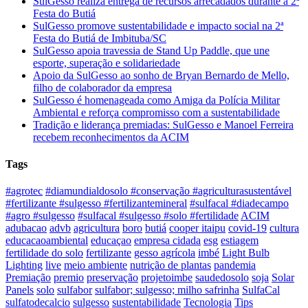
SulGesso realiza entrega de recursos arrecadados durante a 2ª
Festa do Butiá
SulGesso promove sustentabilidade e impacto social na 2ª
Festa do Butiá de Imbituba/SC
SulGesso apoia travessia de Stand Up Paddle, que une
esporte, superação e solidariedade
Apoio da SulGesso ao sonho de Bryan Bernardo de Mello,
filho de colaborador da empresa
SulGesso é homenageada como Amiga da Polícia Militar
Ambiental e reforça compromisso com a sustentabilidade
Tradição e liderança premiadas: SulGesso e Manoel Ferreira
recebem reconhecimentos da ACIM
Tags
#agrotec
#diamundialdosolo #conservação #agriculturasustentável
#fertilizante #sulgesso #fertilizantemineral
#sulfacal #diadecampo
#agro #sulgesso
#sulfacal #sulgesso #solo #fertilidade
ACIM
adubacao
advb
agricultura
boro
butiá
cooper itaipu
covid-19
cultura
educacaoambiental
educaçao
empresa cidada
esg
estiagem
fertilidade do solo
fertilizante
gesso agrícola
imbé
Light Bulb
Lighting
live
meio ambiente
nutrição de plantas
pandemia
Premiação
premio
preservação
projetoimbe
saudedosolo
soja
Solar
Panels
solo
sulfabor
sulfabor; sulgesso; milho safrinha
SulfaCal
sulfatodecalcio
sulgesso
sustentabilidade
Tecnologia
Tips