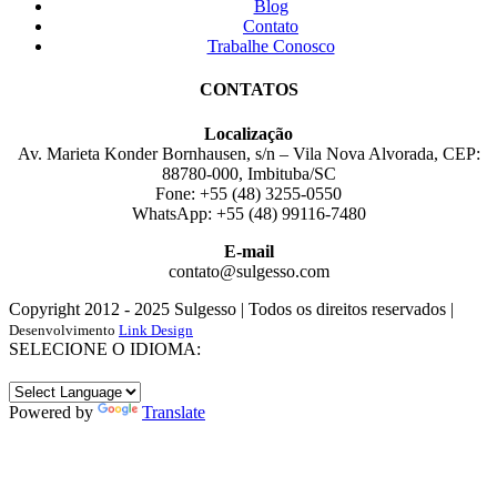
Blog
Contato
Trabalhe Conosco
CONTATOS
Localização
Av. Marieta Konder Bornhausen, s/n – Vila Nova Alvorada, CEP:
88780-000, Imbituba/SC
Fone: +55 (48) 3255-0550
WhatsApp: +55 (48) 99116-7480
E-mail
contato@sulgesso.com
Copyright 2012 - 2025 Sulgesso | Todos os direitos reservados |
Desenvolvimento
Link Design
Close
SELECIONE O IDIOMA:
Sliding
Bar
Area
Powered by
Translate