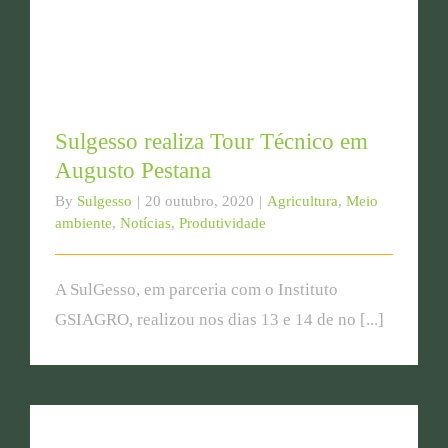
Sulgesso realiza Tour Técnico em
Augusto Pestana
By
Sulgesso
|
20 outubro, 2020
|
Agricultura
,
Meio
ambiente
,
Notícias
,
Produtividade
A SulGesso, em parceria com o Instituto
GSIAGRO, realizou nos dias 13 e 14 de no [...]