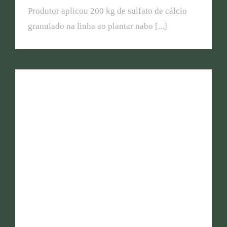
Produtor aplicou 200 kg de sulfato de cálcio
granulado na linha ao plantar nabo [...]
Produtores de fumo investem no solo para
potencializar produtividade e qualidade da folha