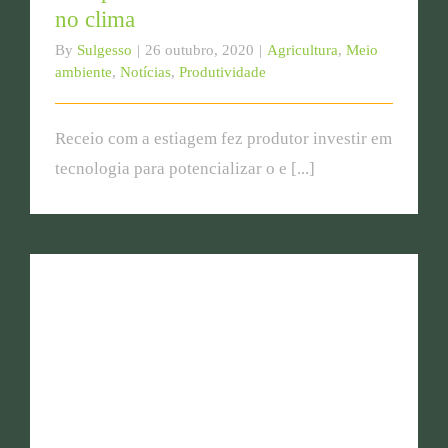
no clima
By
Sulgesso
|
26 outubro, 2020
|
Agricultura
,
Meio
ambiente
,
Notícias
,
Produtividade
Receio com a estiagem fez produtor investir em
tecnologia para potencializar o e [...]
Sulgesso realiza Tour Técnico em Augusto Pestana