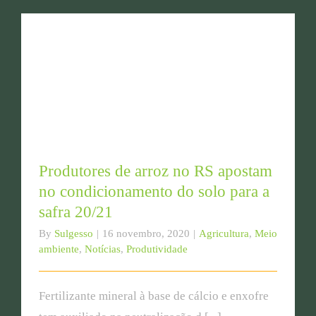
Produtores de arroz no RS apostam no
condicionamento do solo para a safra 20/21
Produtores de arroz no RS apostam
no condicionamento do solo para a
safra 20/21
By
Sulgesso
|
16 novembro, 2020
|
Agricultura
,
Meio
ambiente
,
Notícias
,
Produtividade
Fertilizante mineral à base de cálcio e enxofre