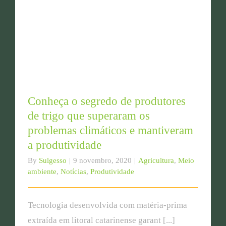
Conheça o segredo de produtores
de trigo que superaram os
problemas climáticos e mantiveram
a produtividade
By
Sulgesso
|
9 novembro, 2020
|
Agricultura
,
Meio
ambiente
,
Notícias
,
Produtividade
Tecnologia desenvolvida com matéria-prima
extraída em litoral catarinense garant [...]