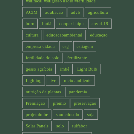
#sulfacal #sulgesso #solo #fertilidade
ACIM
adubacao
advb
agricultura
boro
butiá
cooper itaipu
covid-19
cultura
educacaoambiental
educaçao
empresa cidada
esg
estiagem
fertilidade do solo
fertilizante
gesso agrícola
imbé
Light Bulb
Lighting
live
meio ambiente
nutrição de plantas
pandemia
Premiação
premio
preservação
projetoimbe
saudedosolo
soja
Solar Panels
solo
sulfabor