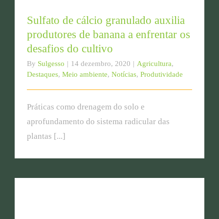
Sulfato de cálcio granulado auxilia
produtores de banana a enfrentar os
desafios do cultivo
By
Sulgesso
|
14 dezembro, 2020
|
Agricultura
,
Destaques
,
Meio ambiente
,
Notícias
,
Produtividade
Práticas como drenagem do solo e
aprofundamento do sistema radicular das
plantas [...]