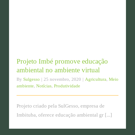
Projeto Imbé promove educação ambiental no
ambiente virtual
Projeto Imbé promove educação
ambiental no ambiente virtual
By
Sulgesso
|
25 novembro, 2020
|
Agricultura
,
Meio
ambiente
,
Notícias
,
Produtividade
Projeto criado pela SulGesso, empresa de
Imbituba, oferece educação ambiental gr [...]