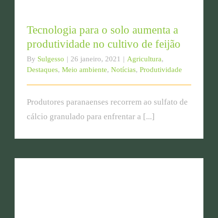
Tecnologia para o solo aumenta a
produtividade no cultivo de feijão
By
Sulgesso
|
26 janeiro, 2021
|
Agricultura
,
Destaques
,
Meio ambiente
,
Notícias
,
Produtividade
Produtores paranaenses recorrem ao sulfato de
cálcio granulado para enfrentar a [...]