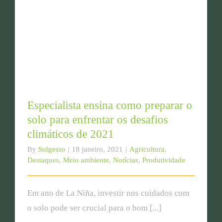
Especialista ensina como preparar o solo para
enfrentar os desafios climáticos de 2021
Especialista ensina como preparar o
solo para enfrentar os desafios
climáticos de 2021
By
Sulgesso
|
18 janeiro, 2021
|
Agricultura
,
Destaques
,
Meio ambiente
,
Notícias
,
Produtividade
Em ano de La Niña, investir nos cuidados com
o solo pode ser crucial para o bom [...]