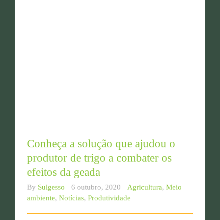
Conheça a solução que ajudou o produtor de trigo a
combater os efeitos da geada
Conheça a solução que ajudou o
produtor de trigo a combater os
efeitos da geada
By
Sulgesso
|
6 outubro, 2020
|
Agricultura
,
Meio
ambiente
,
Notícias
,
Produtividade