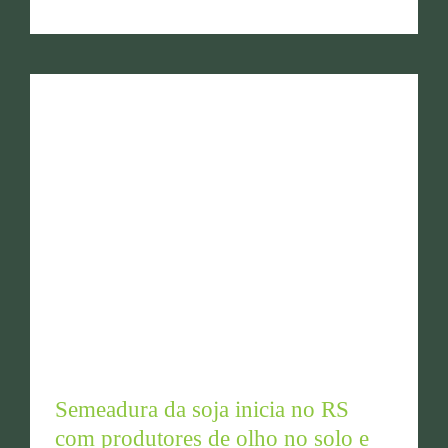
Semeadura da soja inicia no RS com produtores de
olho no solo e no clima
Semeadura da soja inicia no RS
com produtores de olho no solo e