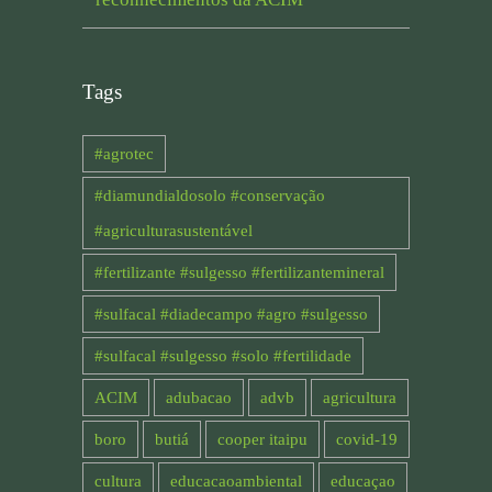
Tags
#agrotec
#diamundialdosolo #conservação
#agriculturasustentável
#fertilizante #sulgesso #fertilizantemineral
#sulfacal #diadecampo #agro #sulgesso
#sulfacal #sulgesso #solo #fertilidade
ACIM
adubacao
advb
agricultura
boro
butiá
cooper itaipu
covid-19
cultura
educacaoambiental
educaçao