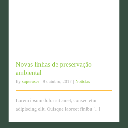
Novas linhas de preservação ambiental
Novas linhas de preservação
ambiental
By
superuser
|
9 outubro, 2017
|
Notícias
Lorem ipsum dolor sit amet, consectetur
adipiscing elit. Quisque laoreet finibu [...]