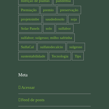
nutrição de plantas
pandemia
Premiação
premio
preservação
projetoimbe
saudedosolo
soja
Solar Panels
solo
sulfabor
sulfabor; sulgesso; milho safrinha
SulfaCal
sulfatodecalcio
sulgesso
sustentabilidade
Tecnologia
Tips
Meta
Acessar
Feed de posts