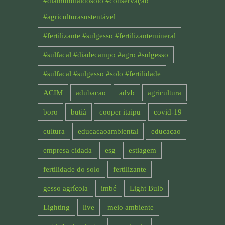
#diamundialdosolo #conservação
#agriculturasustentável
#fertilizante #sulgesso #fertilizantemineral
#sulfacal #diadecampo #agro #sulgesso
#sulfacal #sulgesso #solo #fertilidade
ACIM
adubacao
advb
agricultura
boro
butiá
cooper itaipu
covid-19
cultura
educacaoambiental
educaçao
empresa cidada
esg
estiagem
fertilidade do solo
fertilizante
gesso agrícola
imbé
Light Bulb
Lighting
live
meio ambiente